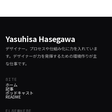
方は印刷機？ 単価数百円のマークア
ードを上げて行きますのでよろしくお
ップサービスがあるように、見た目の
願いします。 さて、リンクの構成案は
デザインを再現するという意味でのマ
随分前に出来上がっていたのですが、
ークアップの価値は下がっていく一方
肝心の実装を進めていなかったので初
です。もし見た目を形作るだけでマー
めて見ました。途中経過ですが、どん
Yasuhisa Hasegawa
.
クアップがあるのであれば、それは当
な感じで進んでいるのかをこの場で共
然のことです。紙の印刷業も同様で、
有したいと思います。作る前にリンク
デザイナー。プロセスや仕組み化に力を入れていま
見た目の再現の水準が同等で
タイプには以下のような条件項目を挙
す。デザイナーが力を発揮するための環境作りが主
げました。 * リンクのリストは <dl>
な仕事です。
で構成。 <dt> にサイト名、<dd> に
簡単な説明文を書く * スクリーンショ
SITE
ットを入れたい * マウスオーバーした
ホーム
記事
ときのエフェクトを工夫したい * メン
ポッドキャスト
テナンス・拡張性を考えると面倒な作
README
業や特殊なマークアップルール
ELSEWHERE