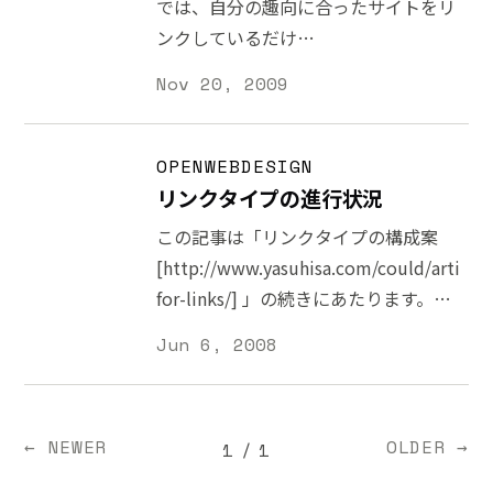
では、自分の趣向に合ったサイトをリ
ンクしているだけ
[http://www.yasuhisa.com/could/twitter
Nov 20, 2009
ということが多いですが、たまに仕事
に関係したことを書いていることがあ
ります。先週ですが、以下のようなこ
OPENWEBDESIGN
とを書きました。 > 優れたマークアッ
リンクタイプの進行状況
プをする方はテクニカルアートディレ
この記事は「リンクタイプの構成案
クターみたいな存在になっていくのか
[http://www.yasuhisa.com/could/article
な。既にそんな方いるけど。 —
for-links/] 」の続きにあたります。
Yasuhisa🗯 (@yhassy) November 12,
[http://www.flickr.com/photos/yhassy/2
Jun 6, 2008
2009
とてつもなく間が開いてしまいました
[https://twitter.com/yhassy/status/5652
が、忘れてしまったとか飽きてしまっ
Twitterの文字数ではどうも説明しき
たというわけではないですよ。他のこ
れない部分があるので、この場で少し
← NEWER
OLDER →
1
/
1
とを書いたりしているとついつい後回
補足しておきます。 マークアップする
しになってしますね。徐々にまたスピ