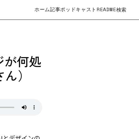
ホーム
記事
ポッドキャスト
README
検索
ジが何処
さん）
 で、AIとデザインの