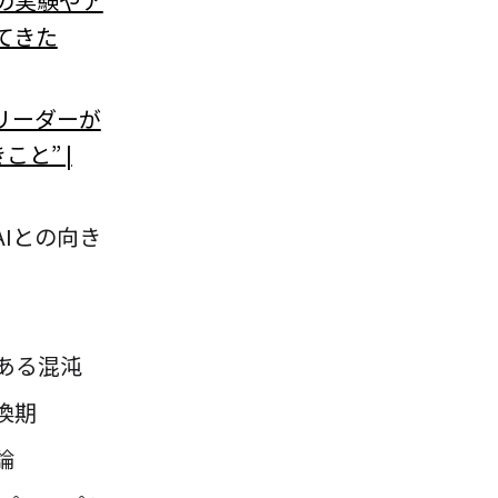
の実験やア
てきた
のリーダーが
と” |
Iとの向き
ある混沌
換期
論