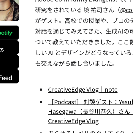
研究をされている 境 祐司さん（
@co
がゲスト。高校での授業や、プロの
対話を通じてみえてきた、生成AIの
ついて教えていただきました。ここ
しい AI とデザインがどうなってい
も交えながら話し合いました。
CreativeEdge Vlog｜note
［Podcast］ 対談ゲスト：Yasuh
Hasegawa（長谷川恭久）さん
CreativeEdge Vlog