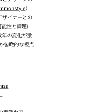
mmonstyle
）
デザイナーとの
可能性と課題に
数年の変化が激
るか俯瞰的な視点
isa
｜