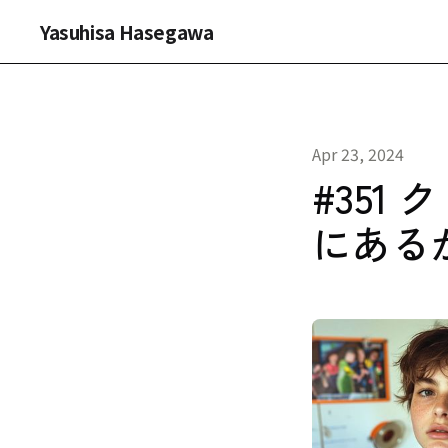
Yasuhisa Hasegawa
Apr 23, 2024
#35
にある