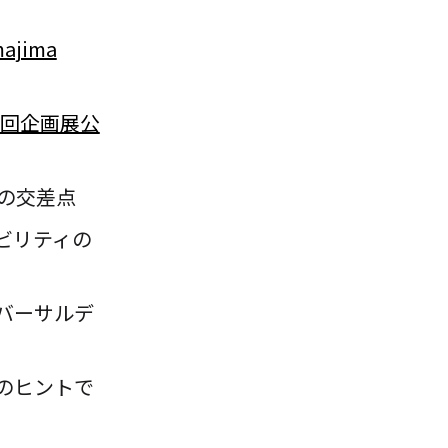
jima
 第2回企画展公
の交差点
ビリティの
バーサルデ
のヒントで