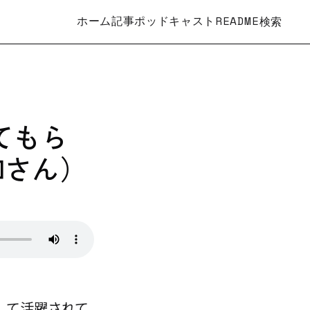
ホーム
記事
ポッドキャスト
README
検索
てもら
知さん）
して活躍されて