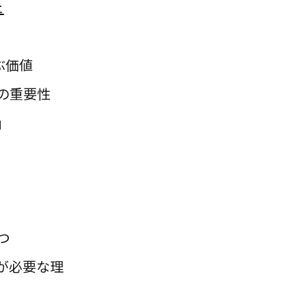
ェ
学ぶ価値
の重要性
」
つ
が必要な理