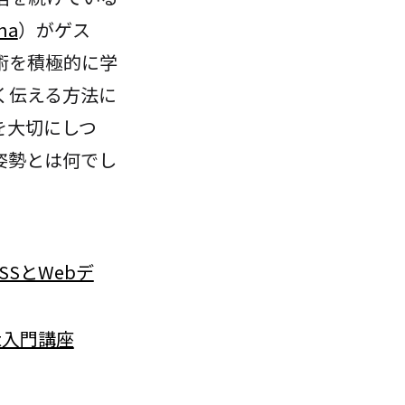
na
）がゲス
術を積極的に学
く伝える方法に
を大切にしつ
姿勢とは何でし
SSとWebデ
pt入門講座