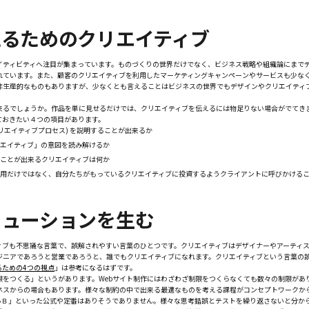
えるためのクリエイティブ
イティビティへ注目が集まっています。ものづくりの世界だけでなく、ビジネス戦略や組織論にまで
れています。また、顧客のクリエイティブを利用したマーケティングキャンペーンやサービスも少な
非生産的なものもありますが、少なくとも言えることはビジネスの世界でもデザインやクリエイティ
来るでしょうか。作品を単に見せるだけでは、クリエイティブを伝えるには物足りない場合がでてき
ておきたい４つの項目があります。
リエイティブプロセス) を説明することが出来るか
エイティブ」の意図を読み解けるか
ことが出来るクリエイティブは何か
用だけではなく、自分たちがもっているクリエイティブに投資するようクライアントに呼びかける
リューションを生む
ィブも不思議な言葉で、誤解されやすい言葉のひとつです。クリエイティブはデザイナーやアーティ
ジニアであろうと営業であろうと、誰でもクリエイティブになれます。クリエイティブという言葉の
るための4つの視点
」は参考になるはずです。
制限をつくる」というがあります。Webサイト制作にはわざわざ制限をつくらなくても数々の制限があ
ネスからの場合もあります。様々な制約の中で出来る最適なものを考える課程がコンセプトワークか
らＢ」といった公式や定番はありそうでありません。様々な思考錯誤とテストを繰り返さないと分か