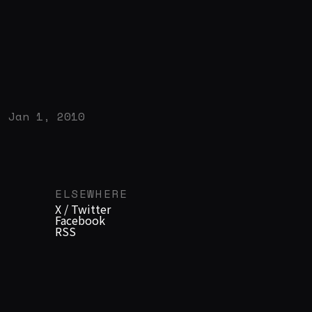
めない情報を盛り込みながら「有名ではないけど
知る人ぞ知るWebデザイナーのサイト」を目指し
て行きたいですね。 単純にアクセス数だと「UIデ
ザインガイドラインのまとめ
[http://www.yasuhisa.com/could/roundup/ui-
design-guidelines/]」や「 今のデザイナーに必要
Jan 1, 2010
な10のスキル
[http://www.yasuhisa.com/could/article/10-
skills-designers-need/] 」のようなキャッチーで
ELSEWHERE
分かりやすいタイトルの記事が人気ですが、アク
X / Twitter
セス数が個人的にお気に入りの記事というわけで
Facebook
RSS
はありません。今年