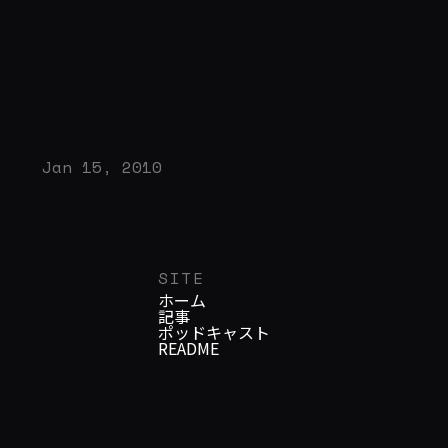
[http://www.yasuhisa.com/could/diary/css-nite-
lp7/] では、Blueprint
[http://www.blueprintcss.org/] という CSS フレ
ームワークを紹介しました。 Blueprintは、様々な
レイアウトパターンを class 属性を変更するだけで
作ることが出来ます。カラムの数、コンテンツエ
Jan 15, 2010
リアの横幅、ボックスの移動、そしてフォームの
作成など手軽に操作が可能です。柔軟性に長けて
いるだけあってコードの量やファイルの分け方が
独特なので、納品物として出せない場合がありま
SITE
すが、HTMLでプロトタイプを作りたいという方
ホーム
には良いツールです。 CSS フレームワークと呼ば
記事
ポッドキャスト
れるツールセットは他にも幾つかありますが、
README
Blueprintは関連ツールが豊富にあるのが利用する
ひ