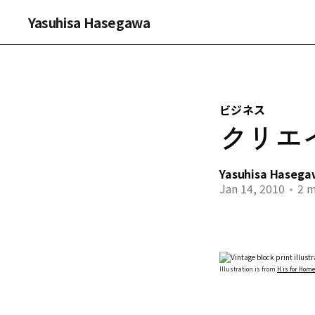
Yasuhisa Hasegawa
ビジネス
クリエ
Yasuhisa Haseg
Jan 14, 2010
•
2 m
Illustration is from
H is for Home