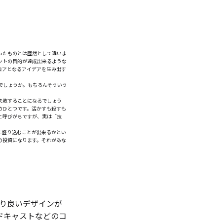
。
ったものとは歴然として違いま
ントの目的が達成出来るような
コアとなるアイデアを生み出す
でしょうか。もちろんそういう
失敗することになるでしょう
のひとつです。活かすも殺すも
と呼びがちですが、実は「技
に盛り込むことが出来るかとい
の投資になります。それがあな
より良いデザインが
ドキャストなどのコ