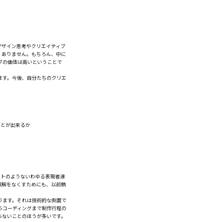
デザイン思考やクリエイティブ
くありません。もちろん、中に
ブの価値は高いということで
ます。今後、自分たちのクリエ
ことが出来るか
ストのようないわゆる表現者達
誤解をなくすためにも、以前執
ります。それは技術的な側面で
らコーディングまで制作行程の
らないことのほうが多いです。