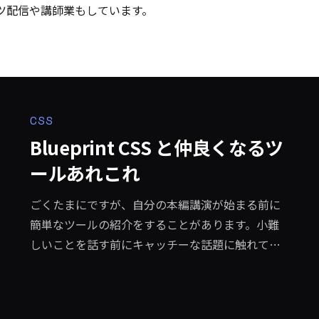
ツ配信や講師業もしています。
CSS
Blueprint CSS と仲良くなるツ
ールあれこれ
ごくたまにですが、自分の本編講演が始まる前に
簡単なツールの紹介をすることがあります。小難
しいことを話す前にキャッチーな話題に触れて講
演に少しでも注目してもらおうと考え、時間がう
まく調整出来たときにしています。昨年９月に開
催された CSS Nite LP7