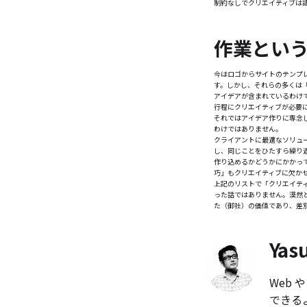
制約なしでクリエイティブは
作業とい
今はロゴからサイトのテンプ
す。しかし、それらの多くは
アイデアが含まれているわけ
行程にクリエイティブが必要
それではアイデア作りに専念
わけではありません。
クライアントに最適なソリュ
し、同じことをひたすら繰り
作り込めるかどうかにかかっ
巧」もクリエイティブに欠か
上記のリストで「クリエイテ
った話ではありません。漠然
た（御社）の価値であり、差
Yas
Web
できる