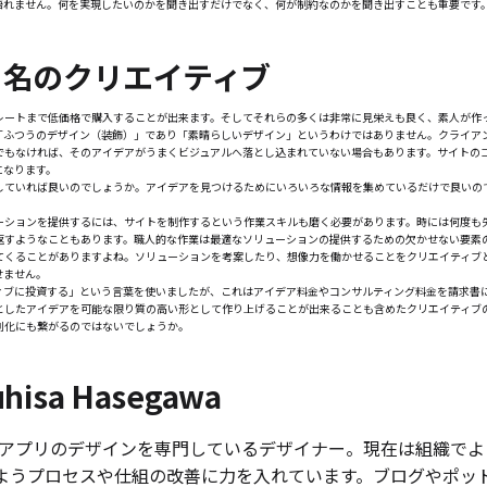
語れません。何を実現したいのかを聞き出すだけでなく、何が制約なのかを聞き出すことも重要です
う名のクリエイティブ
レートまで低価格で購入することが出来ます。そしてそれらの多くは非常に見栄えも良く、素人が作
「ふつうのデザイン（装飾）」であり「素晴らしいデザイン」というわけではありません。クライア
でもなければ、そのアイデアがうまくビジュアルへ落とし込まれていない場合もあります。サイトの
になります。
していれば良いのでしょうか。アイデアを見つけるためにいろいろな情報を集めているだけで良いの
ーションを提供するには、サイトを制作するという作業スキルも磨く必要があります。時には何度も
返すようなこともあります。職人的な作業は最適なソリューションの提供するための欠かせない要素
てくることがありますよね。ソリューションを考案したり、想像力を働かせることをクリエイティブ
せません。
ィブに投資する」という言葉を使いましたが、これはアイデア料金やコンサルティング料金を請求書
としたアイデアを可能な限り質の高い形として作り上げることが出来ることも含めたクリエイティブ
別化にも繋がるのではないでしょうか。
uhisa Hasegawa
 やアプリのデザインを専門しているデザイナー。現在は組織で
ようプロセスや仕組の改善に力を入れています。ブログやポッ