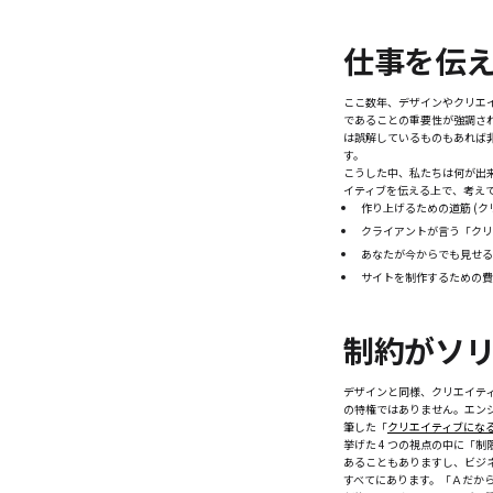
仕事を伝
ここ数年、デザインやクリエ
であることの重要性が強調さ
は誤解しているものもあれば
す。
こうした中、私たちは何が出
イティブを伝える上で、考え
作り上げるための道筋 (ク
クライアントが言う「クリ
あなたが今からでも見せる
サイトを制作するための費
制約がソ
デザインと同様、クリエイテ
の特権ではありません。エン
筆した「
クリエイティブにな
挙げた 4 つの視点の中に「
あることもありますし、ビジ
すべてにあります。「Ａだか