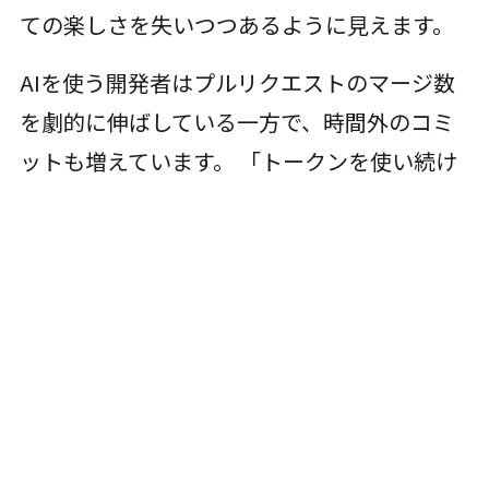
ての楽しさを失いつつあるように見えます。
AIを使う開発者はプルリクエストのマージ数
を劇的に伸ばしている一方で、時間外のコミ
ットも増えています。 「トークンを使い続け
ないともったいない」という強迫観念を抱く
方も増えてきています。生産性は上がってい
るかもしれません。しかし、上がった先にあ
るものが「もっと多くのレビュー」と「もっ
と密な管理」だとしたら、それはエンジニア
がこの仕事を選んだ理由とは別のものだと思
います。デザイナーと同様、多くのエンジニ
アも「自分の手で良いものを作りたい」のは