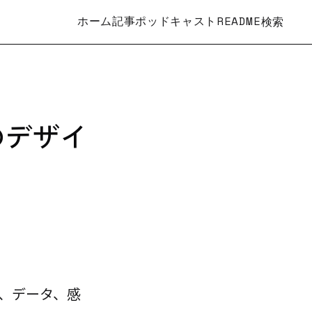
ホーム
記事
ポッドキャスト
README
検索
のデザイ
、データ、感