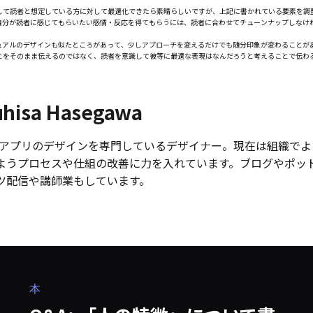
して読者と想定している方に対して最適化できたら素晴らしいですが、上記に書かれている要素を調
自分が読者に感じてもらいたい感情・反応を得てもらうには、読者に合わせてチューンナップしなけ
ュアルのデザインも似たところがあって、少しアプローチを変えるだけでも随分印象が変わることが
とをそのまま伝えるのではなく、読者を意識して彼等に最適な表現はなんだろうと考えることで伝わ
uhisa Hasegawa
 やアプリのデザインを専門しているデザイナー。現在は組織で
ようプロセスや仕組の改善に力を入れています。ブログやポッ
ツ配信や講師業もしています。
本