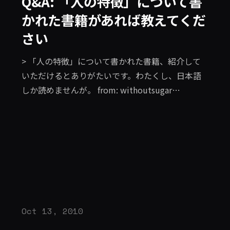
Q&A: 「人の特徴」について書
かれた書籍があれば教えてくだ
さい
> 「人の特徴」について書かれた書籍、紹介して
いただけるとありがたいです。わたくし、日本語
しか読めませんが。 from: withoutsugar
[http://twitter.com/withoutsugar] 先日開催され
た CSS Nite LP11 [http://lp11.cssnite.jp/] で、技
術的でもなく、単なる見た目だけでもない新しい
デザイン提案を人の特徴に注目して考えてみよう
というワークショップを行いました。大急ぎで 14
もの特徴を紹介したので飲み込めなかった方もい
たかと思います。同時にちょっと興味あると思っ
た方もいるのではないでしょうか。 今回ワークシ
Oct 13, 2010
ョップで紹介した主な特徴は行動経済学で研究さ