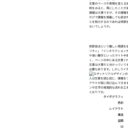
文章のペースや表現を変える技法
例をみると、耳にしたことが
情報は大事ですが、その情報
だけで情報を掲載しても読ま
とを努力するのであれば修辞
ないでしょうか。
修辞技法という難しい用語を使
リティ」「インタラクション
や使い勝手といったサイト全体
く、ページの中にある文章 (マ
文章は大事だと分かっていて
必要もあります。しかしライ
人は文章を読む前に、情報を
アウトが目に飛び込んできま
ンや文字の視覚的な流れを工
とおりです。
タイポグラフィ
色彩
レイアウト
構造
空間
UI