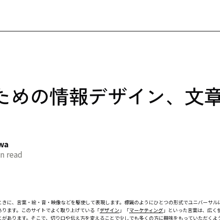
ための情報デザイン、文
awa
n read
ときに、言葉・絵・音・映像などを駆使して表現します。標識のようにひとつの形式でユニバーサル
あります。このサイトでよく取り上げている「
デザイン
」「
マーケティング
」といった言葉は、広く
とがあります。そこで、切り口や伝え方を変えることで少しでも多くの方に興味をもっていただくよ