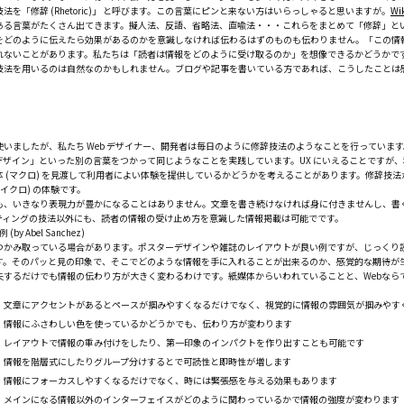
を「修辞 (Rhetoric)」 と呼びます。この言葉にピンと来ない方はいらっしゃると思いますが。
Wi
ある言葉がたくさん出てきます。擬人法、反語、省略法、直喩法・・・これらをまとめて「修辞」と
をどのように伝えたら効果があるのかを意識しなければ伝わるはずのものも伝わりません。「この情
れないことがあります。私たちは「読者は情報をどのように受け取るのか」を想像できるかどうかで
技法を用いるのは自然なのかもしれません。ブログや記事を書いている方であれば、こうしたことは
いましたが、私たち Web デザイナー、開発者は毎日のように修辞技法のようなことを行っています
デザイン」といった別の言葉をつかって同じようなことを実践しています。UX にいえることですが
 (マクロ) を見渡して利用者によい体験を提供しているかどうかを考えることがあります。修辞技
イクロ) の体験です。
も、いきなり表現力が豊かになることはありません。文章を書き続けなければ身に付きませんし、書
ティングの技法以外にも、読者の情報の受け止め方を意識した情報掲載は可能でです。
つかみ取っている場合があります。ポスターデザインや雑誌のレイアウトが良い例ですが、じっくり
す。そのパッと見の印象で、そこでどのような情報を手に入れることが出来るのか、感覚的な期待が
夫するだけでも情報の伝わり方が大きく変わるわけです。紙媒体からいわれていることと、Webなら
文章にアクセントがあるとペースが掴みやすくなるだけでなく、視覚的に情報の雰囲気が掴みやす
情報にふさわしい色を使っているかどうかでも、伝わり方が変わります
レイアウトで情報の重み付けをしたり、第一印象のインパクトを作り出すことも可能です
情報を階層式にしたりグループ分けするとで可読性と即時性が増します
情報にフォーカスしやすくなるだけでなく、時には緊張感を与える効果もあります
メインになる情報以外のインターフェイスがどのように関わっているかで情報の強度が変わります