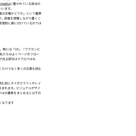
kipedia
に書かれている技法の
いいます。
報は正確かどうか」という基準
す。読者を想像しながら書くこ
感覚的に身に付けているのでは
。時には「UX」「アクセシビ
、私たちはよくページのフロー
法が光る部分はマクロではな
くだけでなく多くの文章を読む
読む前にタイポグラフィやレイ
生まれます。ビジュアルデザイ
ではの要素をまとめると以下の
くなります