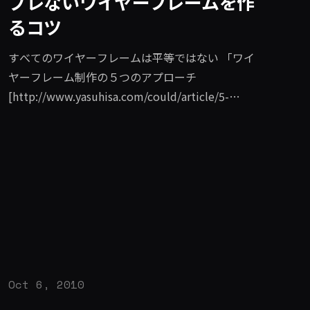
ブレないワイヤーフレームを作
るコツ
すべてのワイヤーフレームは平等ではない 「ワイ
ヤーフレーム制作の５つのアプローチ
[http://www.yasuhisa.com/could/article/5-
approaches-of-wireframes/] 」で一見同じように
みえるワイヤーフレームにはそれぞれ特徴があ
り、目的に応じて使い分けた方が良いという話を
しました。違うアプローチが幾つもあることは分
かりますが、ではどのようなときにどれを使えば
良いのでしょうか。選択するためのチェックポイ
ントは４つあります。 ワイヤーフレームを作る目
的はなにか作ることで何を達成させたいのかを明
確にします制作プロセスのどのフェイズで用いる
Oct 6, 2010
のか どのタイミングで作るかによってワイヤーフ
レームが果たさなければならない役割は変わりま