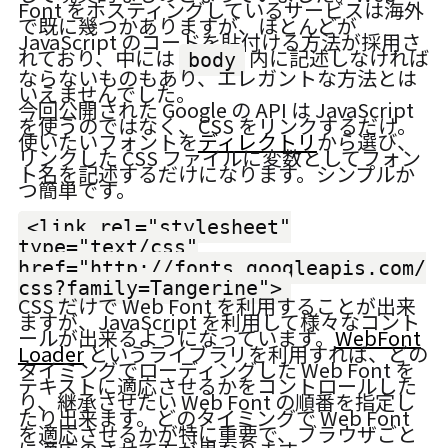
Font をホスティングしているサービスは海外
で既に幾つかありますが、ほとんどが
JavaScript のコードを貼付ける方法が採用さ
れており、中には
内に記述しなければ
body
ならないものもあり、エレガントな方法とは
いえませんでした。
今回公開された Google の API は JavaScript
を使うのではなく、CSS をリンクするだけ。
使いたいフォントを
ディレクトリ
から選び、
リンクした CSS ファイルに変数としてフォン
ト名を記述するだけになります。シンプルか
つ簡単です。
<link rel="stylesheet"
type="text/css"
href="http://fonts.googleapis.com/
css?family=Tangerine">
CSS だけで Web Font を利用することが出来
ますが、JavaScript を利用して様々なコント
ールが出来るようになっています。
WebFont
Loader
というライブラリを利用すれば、どの
タイミングでローディングした Web Font を
テキストに適応させるかをコントロールした
り、継承させたい Web Font の順番を指定し
たり出来ます。どのタイミングで Web Font
を適応させるかが特に重要で、ブラウザごと