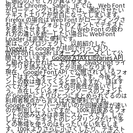
に適応のさせて方が異なります。
例えば Chrome、Safari、IE では、Web Font
がローディングされるまでは、適応させたい
テキストエリアが空白になってしまいます。
Firefox の場合は Web Font がローディングさ
れるまでディフォルトのフォントでテキスト
を表示させます。こうした Web Font の扱わ
れ方の違いを統一したい場合に WebFont
Loader は非常に便利です。
実はこのプロジェクト、以前紹介した
TypeKit
と Google が共同で行っており、
WebFont Loader は
オープンソース
として公
開されています。
Google AJAX Libraries API
と組み合わせれば、より早く JavaScript ライ
ブラリを読み込むことが可能になります。
現在、Google Font API で公開されているフォ
ントはすべてオープンソースです。今後フォ
ントの数は増えてくると思いますが、ほぼす
べてがオープンソースの可能性が高いでしょ
う。点在しているオープンソースのフォント
が Google によりひとつにまとめられてるのは
利用者視点から言えば大変便利ですね。
Google のサーバーが早いのか回線速度が速い
のか判別しにくいですが、100k 前後あるフォ
ントの読み込みは非常にスムーズです。しか
しながら、テキストのレンダリングだけで多
くの帯域を使うのはもったいない気もしま
す。100k よりさらに小さくしたり、テキスト