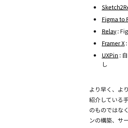
Sketch2R
Figma to 
Relay
: 
Framer X
UXPin
:
し
より早く、よ
紹介している
のものではなく
ンの構築、サ