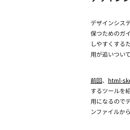
デザインシス
保つためのガ
しやすくする
用が追いつい
前回
、
html-sk
するツールを
用になるので
ンファイルか