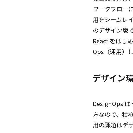
ワークフロー
用をシームレ
のデザイン版
React を
Ops（運用）
デザイン
DesignO
方なので、積
用の課題はデザ