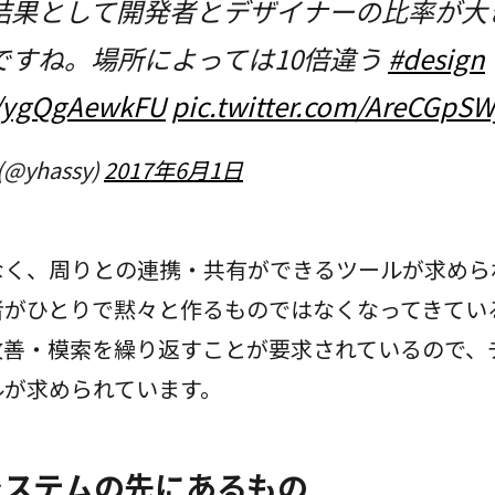
結果として開発者とデザイナーの比率が大
ですね。場所によっては10倍違う
#design
co/ygQgAewkFU
pic.twitter.com/AreCGpSW
️ (@yhassy)
2017年6月1日
なく、周りとの連携・共有ができるツールが求めら
者がひとりで黙々と作るものではなくなってきてい
改善・模索を繰り返すことが要求されているので、
ルが求められています。
システムの先にあるもの