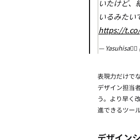
いたけど、
いるみたい
https://t.
— Yasuhisa🧞‍♂
表現力だけで
デザイン担当
う。より早く
進できるツー
デザイン