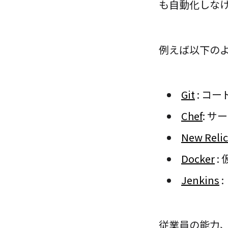
も自動化しな
例えば以下の
Git
: コ
Chef
: 
New Relic
Docker
:
Jenkins
従業員の能力