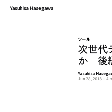
Yasuhisa Hasegawa
ツール
次世代
か 後
Yasuhisa Haseg
Jun 28, 2018
•
4 m