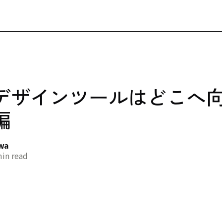
デザインツールはどこへ
編
awa
in read