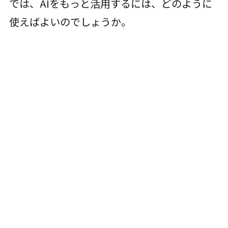
では、AIをもっと活用するには、どのように
使えばよいのでしょうか。
コラボレーターとしてのAI活用法
AIを検索のような回答ツールではなく、対話
的なパートナーとして活用することで良い効
果が生まれることが、Harvard Business
Schoolの研究で明らかになりました。2025年
に発表された「The Cybernetic Teammate」
の研究では、AIを活用した個人が、AIを使わ
ない2人チームと同等の成果を出せることが実
証されました。つまり、適切に活用すれば、