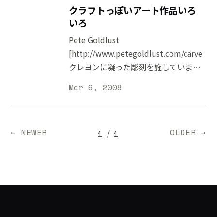
Gallery/Index-Gallery.htm] フラクタ
ワクワクしてくるわけですが、今回は
アルに落ちるパズルゲーム。Fat Tag
クラフトっぽいアート作品いろ
ルを幾つか見れますが、自分で作れる
そんなファンタジーな世界の地図を幾
[htt
いろ
「Fractal
つか紹介します。こういうのを見てい
Pete Goldlust
ると、昔からバーチャルな別世界はた
[http://www.petegoldlust.com/carvedcr
くさん存在していたことが分かります
クレヨンに凝った彫刻を施していま
ね。 小説など文字の世界を地図とし
す。なんとなくトーテムポール
Mar 6, 2008
て可視化しているという意味でも、想
Jennifer Maestre
像の世界の地図は非常に興味深いで
[http://www.jennifermaestre.com/penci
す。 Fantasy Atlas
鉛筆を使って独特な形をした『彫刻』
[http://www.fantasy-atlas.org/]ファ
← NEWER
OLDER →
1
/
1
を作っています。海底の生き物のよう
ンタジーから SF までかなりの数の地
ですGesine Hackenbeg
図がまとまっています。当然 ロード・
[http://www.gesinehackenberg.com/]
オブ・ザ・リング
食器から食器が出て来ています
[http://www.amazon.co.jp/exec/obidos/
Yvonne Bavman
22/ref=nosim/]の地図
[http://www.bavman.se/yvonne1.html]
[http://www.fantasy-
羊毛で出来たリアルな動物たちTricot