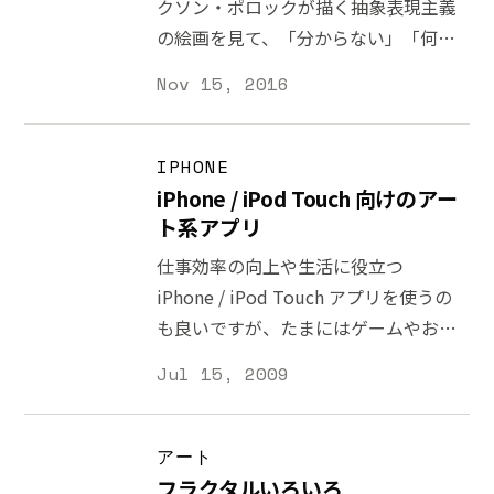
クソン・ポロックが描く抽象表現主義
の絵画を見て、「分からない」「何か
ゴチャゴチャしている」という感想を
Nov 15, 2016
述べる方はいると思います。彼の作品
だけでなくとも、美術・芸術作品には
パッと見ただけでは理解が難しいもの
IPHONE
は数多くあります。「素晴らしい」と
iPhone / iPod Touch 向けのアー
絶賛される芸術作品でも、昔から普遍
ト系アプリ
的にそうであったとは限りません。例
仕事効率の向上や生活に役立つ
えば世界で最も有名な絵画といっても
iPhone / iPod Touch アプリを使うの
過言ではないモナ・リザも、1911年
も良いですが、たまにはゲームやお楽
にあった盗難事件で一気に有名になっ
しみアプリも欲しくなります。「使
Jul 15, 2009
たと言われています（ 参考記事
う」「遊ぶ」アプリはたくさん存在し
[http://www.ibtimes.com/why-
ますが、いずれとも言い難いのがアー
mona-lisa-so-famous-310480]）。 ア
ト系アプリ。 表現者にとって新たなプ
アート
ートは自分の好みで「素晴らしい」
ラットフォームになりつつ App
フラクタルいろいろ