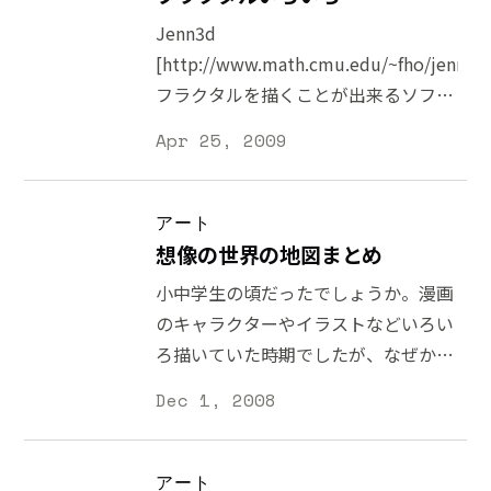
「美しい」というリクアションを語る
Store。公開されているアプリは作品
Jenn3d
ことができますが、それだけではあり
のショーケースというより、彼等が作
[http://www.math.cmu.edu/~fho/jenn/]
ません。芸術家が歩んできた人生や歴
ったシステム上で遊んだり、自分の表
フラクタルを描くことが出来るソフト
史背景を知ることで、作品への理解が
現を生み出すアプリになっています。
ウェア。Windows/Linux/Mac で動か
増すだけでなく、作品の見方が大きく
Apr 25, 2009
今回はあなたのクリエイティブを刺激
せるだけでなく、ソースコードもダウ
変わる場合があります。 ジャクソン・
するアート系アプリを幾つか紹介しま
ンロード出来ますNaturally Occurring
ポロックは、幼少の頃厳しい生活をし
す。 Bloom
Fractals
ていたのが彼の生き方にも影響してい
アート
[http://www.generativemusic.com/bloo
[http://www.miqel.com/fractals_math_pa
ますし、メキシコ壁画運動が大型でダ
想像の世界の地図まとめ
(450円)Brian Eno がプロデュースした
math-natural-fractals.html] 自然界に
イナミックな彼の作風の土台を作り出
小中学生の頃だったでしょうか。漫画
iPhone アプリ。タップするだけで不
あるフラクタルを幾つか紹介George
したと言われています
のキャラクターやイラストなどいろい
思議な音楽と映像を作り出すことが出
W.Hart
ろ描いていた時期でしたが、なぜか地
来る21世紀の楽器クレヨン・フィジッ
[http://www.georgehart.com/] フラ
図もたくさん描いた記憶があります。
クス
Dec 1, 2008
クタルの彫刻作品が幾つか掲載されて
地図を描きながら自分の創った世界を
[http://www.dothehudson.net/jp/app/cr
いますJulius Ruis
膨らまして楽しんでいました。今でも
physics/] (600円)ハドソンの iPhone
[http://www.fractal.org/Julius-Ruis-
ファンタジー系の地図とか見ていると
アプリ。描いた物体が重力を帯びてリ
アート