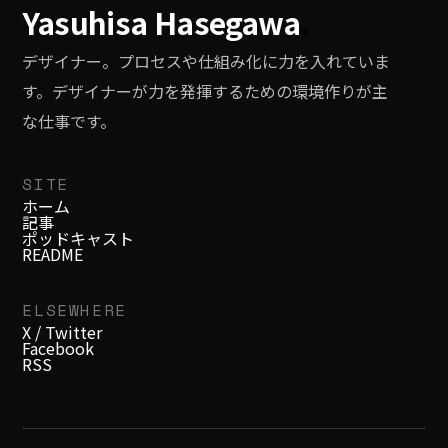
Yasuhisa Hasegawa
.
atlas.org/karten/tolkien1.html]もあ
Machine: Les peaux de lievres
りますFantasy Cartogr
[http://www.youtube.com/watch?
デザイナー。プロセスや仕組み化に力を入れていま
v=NO0-1GKXZEA"
す。デザイナーが力を発揮するための環境作りが主
な仕事です。
SITE
ホーム
記事
ポッドキャスト
README
ELSEWHERE
X / Twitter
Facebook
RSS