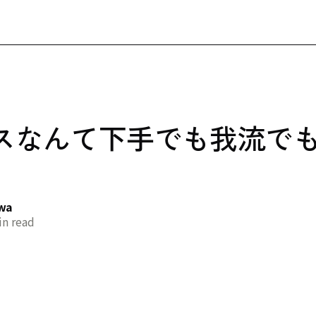
スなんて下手でも我流で
awa
n read