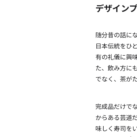
デザイン
随分昔の話に
日本伝統をひ
有の礼儀に興
た、飲み方に
でなく、茶が
完成品だけで
からある芸道
味しく寿司を