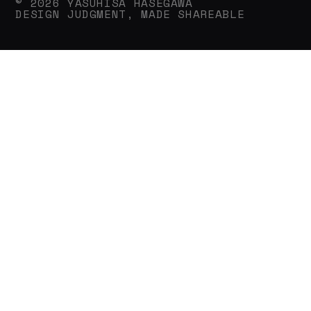
© 2026 YASUHISA HASEGAWA
DESIGN JUDGMENT, MADE SHAREABLE