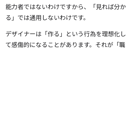
能力者ではないわけですから、「見れば分か
る」では通用しないわけです。
デザイナーは「作る」という行為を理想化し
て感傷的になることがあります。それが「職
人」という言葉を「黙ってただ作り続ける
人」という意味で捉えたり、良いものを作り
続けさえすれば周りに認めてもらえると信じ
てしまうことになります。こうした理想が、
「話す」という行為を怠り、「作る」ほうへ
偏ってしまう要因のひとつだと考えていま
す。
デザインにも営業が必要
なわけです。