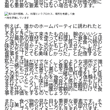
ありません。場合によっては味が評価の際に
最も重要な要素ではない場合もあります。
例えば、誰かのホームパーティに誘われたと
しましょう。
そのときに出て来きたものは、腕のいいシェ
フが最高の食材を使って料理した食事にはほ
ど遠いものです。コンビニで買った食べ物の
味の方が良かったのかもしれません。しかし
私たちはきっとそのホームパーティで食べた
食事を「とても美味しかった」と記憶すると
思います。
私たちは味だけでなく、どのような場所で誰
と一緒に時間を共にして食事をしたのかとい
うことも含めて善し悪しを評価します。もし
そのホームパーティが、一緒に料理をして自
分達でつくったものを食べるという体験も含
まれていたら、味は一層良く感じるかもしれ
ません。こうした評価の仕方は客観的とはい
えません。しかし、誰が客観的に味だけで食
事を評価をするのでしょうか。
また、食べ物の見た目も重要な要素です。そ
れは美しく飾られているかという部分だけで
なく、ブランドイメージも含まれています。