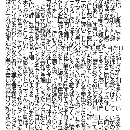
はやく来た」「カスタマーサービスが親切だ
った」といったサイトそのものには関係ない
ところからの影響を受けることもあります。
サイトの評価なのにおかしいと感じるかもし
れません。しかし、技術的なこと、専門知識
があまりなければ、混同して評価することは
それほど不思議なことではないと思います。
切り分けて客観的に評価することは難しいで
すし、それを常に心がけて善し悪しの感想を
述べている人はそうはいないでしょう。
私たちが Web サイトを作るときも見た目だけ
でなく、インタラクションやパフォーマンス
などにも細心の注意を払いますが、それは訪
問者が感じる善し悪しに多大な影響を及ぼし
ています。それゆえ、早い段階から見るだけ
でなく体感できる環境をつくっておくことが
重要だといえます。情報がいちはやく届いて
いないという理由で「よくない」と感じる利
用者もいます。それを回避するために柔軟性
のあるデザインを提供する、すぐにサイトを
更新できるような運営体勢を整えなくてはい
けません。見た目以外でよく出来る部分とい
うのがこのようにたくさんあるわけです。
私たちがいつも見ているサイト、利用してい
るサイトを思い浮かべてください。
きっと見た目だけで「良い」と評価している
わけではないと思います。では、一体何があ
なたに「良い」という感情を与えているので