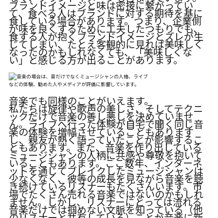
ブランドイメージと味は密接に繋がってい
て、食べる人はブランドに対する期待を基に
食している場合があります。つまり、企業側
が味を良くするために工夫したつもりでも、
食する人が抱くブランドイメージとズレが生
じてしまい、たとえ客観的に見れば美味しく
なったのかもしれなくても、「美味しくな
い」と感じる方が出ることがあります。
音楽でも同様のことがいえます。
私たちは旋律や歌声の美しさ、そしてテクニ
ックだけで音楽の善し悪しを決めていませ
ん。ライブへ行った体験が自宅で聞く同じ音
楽の体験を増幅させていることもあります
し、親友が熱く語っていたことが影響するこ
ともあります。また、音楽を作り出している
ミュージシャンの人柄に共感や尊敬を抱いて
いることもあります。ここ数年、インターネ
ットを通じてブレイクしたミュージシャンは
少なくなく、彼等の成長を見ながら音楽を聴
き続けているリスナーもたくさんいます。市
場でたくさん売れる音楽ではないのかもしれ
ません。しかし、リスナーにとっては流れる
音楽だけでは掴めない文脈を知っている（他
のリスナーと共有している）ことが音楽に新