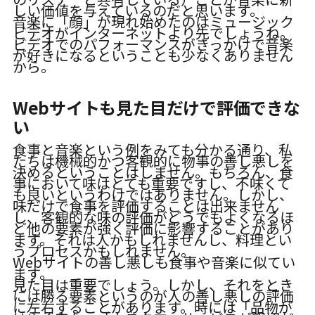
しい価値を与えているのだと思います。
音楽に「顔」が現れ始めたのはミュージック
ビデオがインターネットより先でしょうね。
ビデオでのパフォーマンスがきっかけで音楽
が好きになるということも少なくありません
から。
Webサイトも見た目だけで評価できな
い
食事と音楽という例をみても分かる通り、私
たちは機械的かつ客観的に物事の善し悪しを
決めるということはしません。もちろん、食
事において味はとても重要ですし、不味くて
も良いというわけではありません。しかし、
味だけで食事を評価することは出来ません
し、客観的な味の評価がどうでもよくなるほ
ど他の要素が強く評価に影響することがあり
ます。それは人かもしれませんし、料理とい
うプロセスかもしれません。
Webサイトの善し悪しも食事や音楽に似てい
ます。
見た目は重要でしょう。しかし、それをとき
には勝る要素というのが人の善し悪しの評価
に左右することがあります。時には「品物が