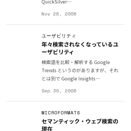
QuickSilver
が課題です。今でもブックマークを使
の技術がどのように bing に影響を及
[http://code.google.com/p/blacktree-
ったりメモソフトを組み合わせること
Nov 28, 2008
ぼすかが注目です。特に自分の検索エ
alchemy/] で問題ないですが、各アプ
で管理が出来ているものの、別の解も
ンジンが作れるプラットフォーム
リケーションでの詳細な操作をするに
考えられます。探索的検索を理解する
BOSS
はあまり適していません。例えば
ユーザビリティ
ことが出来れば、キーワードから導き
[http://developer.yahoo.com/search/boss
Photoshop のように何階層もメニュ
年々検索されなくなっているユ
や、セマンティック検索を可能にする
ーがあるアプリケーションは大変で
ーザビリティ
SearchMonkey
す。QucickSilver でも、Proxy Object
検索語を比較・解析する Google
[http://developer.yahoo.com/searchmon
[http://wakabamac.blog95.fc2.com/blog
Trends というのがありますが、それ
は何かしらの形で bing
entry-455.html] と組み合わせること
とは別で Google Insights
によって、なんとなくメニューを辿る
[http://www.google.com/insights/search
Sep 30, 2008
ことが出来ますが、使い勝手が良いと
というツールがあります。地域・時間
もいえないですし、可能な限りビジュ
枠などで検索語の傾向を調査出来るの
アルで操作したいところです。 Mac
が特徴です。ウェブマーケティングに
MICROFORMATS
OSX Leopard で実装された数々の機
役立ちそうなツールですが、検索をす
セマンティック・ウェブ検索の
能
る人たちの趣向と自分の興味がどれだ
現在