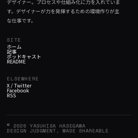
デザイナー。プロセスや仕組み化に力を入れていま
わせるツールや、使いやすいインター
す。デザイナーが力を発揮するための環境作りが主
フェイスをあまり見かけません。どう
な仕事です。
せなら hConnect
[http://flickr.com/photos/yhassy/sets/
SITE
のようなものを誰か作ってほしいわけ
ホーム
記事
ですが、こうした夢の話ではなく、実
ポッドキャスト
際に使うことが出来るセマンティッ
README
ク・ウェブ
ELSEWHERE
X / Twitter
Facebook
RSS
© 2026 YASUHISA HASEGAWA
DESIGN JUDGMENT, MADE SHAREABLE