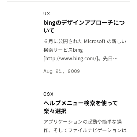
言葉が使われることがあります。この
への辿り着き方が分かるとは限りませ
リ。様々な画像を保管するのに便利 一
場合、SEO は瞬時にアクセス数を上げ
ん。ゴールが何か明確でない場合もあ
UX
般的な言葉ではなく、明確な目的をも
るための起爆剤として活用していると
りますし、辿り着くためにまずは関連
bingのデザインアプローチにつ
った利用者が訪れているの
考えることができます。 SEO はこう
情報を学ぶ必要があるかもしれませ
いて
した起爆剤的な要素だけを指している
ん。閲覧 (Browse) と検索 (Search) が
６月に公開された Microsoft の新しい
わけではありませんが、「アクセスが
合わさったような利用者の行動を
検索サービスbing
上がる」というキャッチーなフレーズ
Exploratory Search (探索的検索) と呼
[http://www.bing.com/]。先日
が付随されていることもあり、SEO と
んでおり、ここ数年様々な研究・調査
comScore が発表した検索エンジン市
聞くとアクセスを上げるためのテクニ
Aug 21, 2009
がされています。概要が知りたい方は
場の調査報告書によると
ックと連想する方がいると思います。
Wikipedia の記事
[http://enterprise.watch.impress.co.jp
そこだけを SEO と見なすのであれば
[http://en.wikipedia.org/wiki/Explorator
、7月が公開月に比べてシェアが 5%
OSX
キーワードを購入したり、ソースコー
が参考になります。 今すぐ欲しい情報
増だったそうです。公開されたばかり
ヘルプメニュー検索を使って
ドを調整すれば良いと考ることができ
を探すのであればキーワード検索でも
ということもあり、試しに使っている
楽々選択
ますが、それは狭い意
十分ですが、調査、仕事のプロジェク
という方も少なくないでしょう。今後
アプリケーションの起動や簡単な操
ト、ライフプランなど中・長期に渡っ
どうなるか分かりませんし、吸収する
作、そしてファイルナビゲーションは
て探し続ける情報をいかに補助するか
形になるであろう様々な Yahoo! 検索