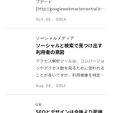
プデート
[http://googlewebmastercentral.blogsp
guidance-on-building-high-
Oct 22, 2014
quality.html] では「コンテンツの
質」が順位に大きな影響を与えます。
2011年のリリース以来、コンテンツ
ソーシャルメディア
の質を順位に反映させるための改善が
ソーシャルと検索で見つけ出す
続けられています。SEO を考える上で
利用者の意図
今でも正しいマークアップや文書の構
アクセス解析ツールは、コンバージョ
造化は重要ですが、今まで以上に機械
ンやアクセス数を見るために使われる
ではなく、人のためにコンテンツをつ
ことが多いですが、利用者像を特定す
くるという視点が欠かせなくなりま
るのに有効な場合もあります。データ
Aug 28, 2012
す。 つまり、人気がでるコンテンツを
を注視すると、アクセス数を高い順に
作れば良いというわけではなくなるこ
並べているだけでは見えてこない利用
とを意味します。当然、一時的にラン
者像が隠れていることがあります。 私
UX
クを上げることができますし、SEO と
のサイトに訪れている利用者が記入し
SEOとデザインは今後より密接