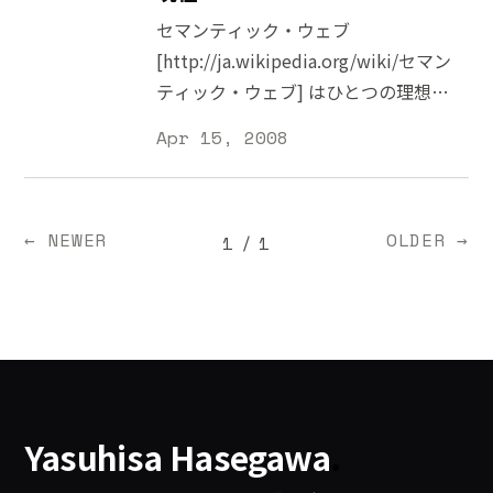
[http://www.apple.com/jp/macosx/featu
けマッチしているのか確かめるのにも
セマンティック・ウェブ
の中で結構使えるのが、ヘルプメニュ
使えそうです。 試しに「interaction
[http://ja.wikipedia.org/wiki/セマン
ーの検索です。これは起動しているア
design」「web analytics」
ティック・ウェブ] はひとつの理想論
プリケーションに特化した検索で、
「information architecture」
であって現実にはほど遠いと考えてい
「Cmd⌘+? 」で呼び出すことが出来
Apr 15, 2008
「usability」というウェブサイト制作
た時期がありましたが、徐々に形にな
ます。
において重要なキーワードを入力して
ってきているようです。簡易なかたち
みました。以下がその結果になりま
であれば、セミナーで話したこともあ
す。 世界全体で調べた比較グラフ
← NEWER
OLDER →
1
/
1
る Microformats
[http://tinyurl.com/6ydgly] 日本語で
[http://microformats.org/] がありま
同じように書くと違う結果になるかも
すし、Social Graph
しれないと思い、今度は「インタラク
[http://www.yasuhisa.com/could/article/
ション」「サイト解析」「情報構造」
hconnect/] もその一環といえるでし
「ユーザビリティ」と入力して調べて
ょう。数年前に比べると随分 RDF や
みました。以下がその結果になりま
メタデータも増えてきているわけです
Yasuhisa Hasegawa
.
す。 日本語で調べた比較グラフ
が、それらを効率的に検索したり、オ
[http://tinyurl.co
ントロジーを利用して情報をつなぎ合