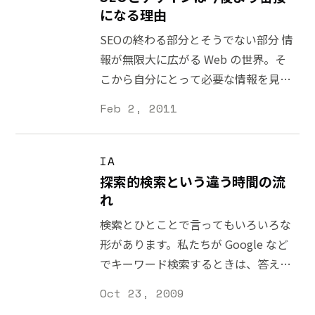
しても良いことのように見えます。し
ているキーワードの中で、CTR が多い
になる理由
かし、その人気のあるコンテンツが、
ものを幾つか紹介すると、以下のよう
SEOの終わる部分とそうでない部分 情
自社の製品やサービスとは関係のない
なものが出てきます（表記されている
報が無限大に広がる Web の世界。そ
ものだったとしたらどうでしょうか。
数値は CTR です）。 f2p –
こから自分にとって必要な情報を見つ
パンダアップデートでは、コンテンツ
25.00%Free to Play の略。オンライ
け出すのは至難の業です。 そこで、検
の質を「信頼できるかどうか」で判断
Feb 2, 2011
ンゲームのビジネスモデルの一種デザ
索エンジンが活躍するわけですが、た
しています。一時的な人気は、中・長
インガイドライン- 31.43%ガイドライ
だ Web サイトを作っただけで的確な
期を見据えた信頼には繋がるとは限り
ンでも UI や UX など特定の分野を探
かたちで検索結果に表示されるとは限
IA
ません。これは Google だろうが、
していることもダークナイト ライジ
りません。コンテンツ配信側が検索エ
探索的検索という違う時間の流
ング – 10%バットマンシリーズ最新
ンジンに対して自分たちのサイトがど
れ
作。現在公開中ブラウザとは何ですか
ういったサイトなのかを的確に知らせ
検索とひとことで言ってもいろいろな
– 12% 他にも「ブラウザって何」のよ
ることを「SEO (Search Engine
形があります。私たちが Google など
うなストレートな質問もゲームストー
Optimization)」と呼びます。検索す
でキーワード検索するときは、答えを
ミング – 17.65%ゲーム要素を取り入
る利用者に対して効果的に露出したい
導き出すためのキーワードが分かって
れたブレインストーミングの一種
Oct 23, 2009
という意味で「SEO対策する」という
いる場合がありますが、いつもゴール
littlesnapper – 32.0%Mac専用アプ