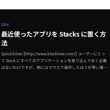
OSX
最近使ったアプリを Stacks に置く方
法
QuickSilver [http://www.blacktree.com/] ユーザーにとっ
て Dock にすべてのアプリケーションを放り込んでおく必要
はないわけですが、時にはマウスで操作したほうが早い場合
もあります。 最近使ったアプリケーションはまた立ち上げた
いと思うことも少なくありません。[アップルメニュー > 最近
使った項目] からアクセスすることが出来ますが、結構面倒
だったりします。そこで最近使ったアプリケーションを自動
的に保管してくれる Stacks
[http://www.apple.com/jp/macosx/features/desktop.html]