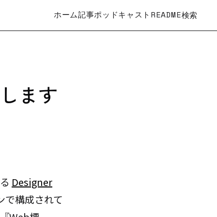
ホーム
記事
ポッドキャスト
README
検索
 で話します
いる
Designer
ンで構成されて
『Web標