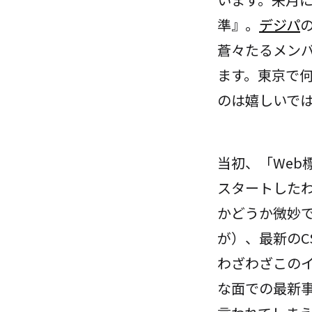
準』。
デジパ
蒼々たるメンバ
ます。東京で
のは嬉しいで
当初、「We
スタートした
かどうか微妙
が）、最新のC
わざわざこの
な面での最新