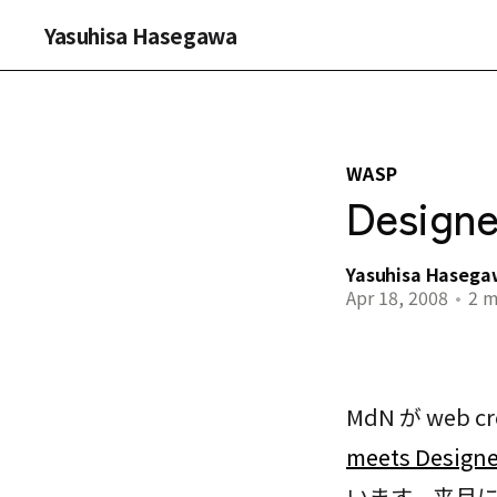
Yasuhisa Hasegawa
WASP
Design
Yasuhisa Haseg
Apr 18, 2008
•
2 m
MdN が web 
meets Designe
います。来月に