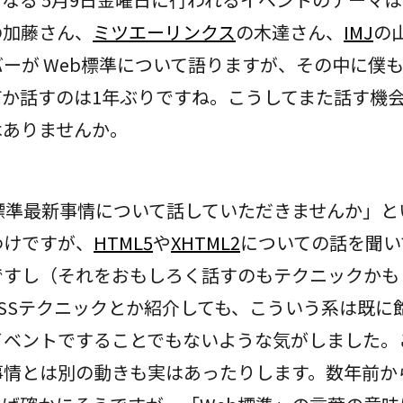
の加藤さん、
ミツエーリンクス
の木達さん、
IMJ
の
ーが Web標準について語りますが、その中に僕
何か話すのは1年ぶりですね。こうしてまた話す機
はありませんか。
b標準最新事情について話していただきませんか」と
わけですが、
HTML5
や
XHTML2
についての話を聞い
ですし（それをおもしろく話すのもテクニックかも
SSテクニックとか紹介しても、こういう系は既に
イベントですることでもないような気がしました。
事情とは別の動きも実はあったりします。数年前か