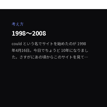
考え方
1998〜2008
could という名でサイトを始めたのが 1998
年4月16日。今日でちょうど 10年になりまし
た。さすがにあの頃からこのサイトを見てい
る方は少ないでしょうけど、今とはかなり違
う内容でした。個人的な日記だけでなく当時
よく描いていたスケッチやペインティングも
掲載していました。今やどんどん個人的な内
容がなくなって仕事関連が中心になってるの
で雰囲気も全然違いますね。もちろん当時は
バリバリテーブルデザインで時にはフレーム