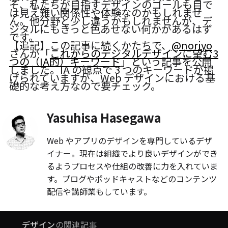
そ、私たちが目指すデザインのゴールも目で
は見え難い関係性や体験なのかもしれませ
ん。他分野と少し違うかもしれませんが、デ
ジタルにもきっと色あせない何かがあるはず
です。
【追記】この記事に続くかたちで、
@noriyo
さんが「
これからのデジタルデザインに望む3
つの（IA的）キーワード
」という記事を公開
しました。IA の観点で 3 つのキーワードが掲
げられていますが、Web デザインにおける基
礎的な考え方なので要チェック。
Yasuhisa Hasegawa
Web やアプリのデザインを専門しているデザ
イナー。現在は組織でより良いデザインができ
るようプロセスや仕組の改善に力を入れていま
す。ブログやポッドキャストなどのコンテンツ
配信や講師業もしています。
デザイン
の関連記事