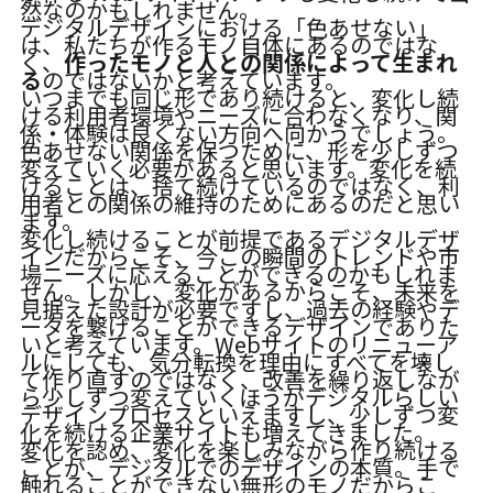
然なのかもしれません。
デジタルデザインにおける「色あせない」
は、私たちが作るモノ自体にあるのではな
く、
作ったモノと人との関係によって生まれ
る
のではないかと考えています。
いつまでも同じ形であり続けると、変化し続
ける利用者環境やニーズに合わなくなり、関
係・体験は良くない方向へ向かうでしょう。
色あせない関係を保つために、形を少しずつ
変えていく必要があると思います。変化を続
けることは、捨て続けているのではなく、利
用者との関係の維持のためにあるのだと思い
ます。
変化し続けることが前提であるデジタルデザ
インだからこそ、今この瞬間のトレンドや市
場ニーズに応えることができるのかもしれま
せん。しかし、変化があるからこそ、未来を
見据えた設計が必要ですし、過去の経験やデ
ータを繋げることができるデザインでありた
いと考えています。Webサイトのリニューア
ルにしても、気分転換を理由にすべてを壊し
て作り直すのではなく、改善を繰り返しなが
ら少しずつ変えていくほうがデジタルらしい
デザインプロセスといえますし、少しずつ変
化を続ける企業サイトも増えてきました。
変化を認め、変化を楽しみながら作り続ける
ことが、デジタルでのデザインの本質。手で
触れることができない無形のモノだからこ