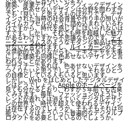
建築、産業デザイン、グラフィックデザイン
など、色あせないデザインは分野を問わず今
でも「良い」と思えるものばかりです。デザ
インされた当時の社会背景や作り手の想いが
タイムカプセルのように詰め込まれているわ
けですから、時代を感じずにはいられないは
ずです。しかし、それでも時を超越した魅力
があるわけですから不思議なものです。
ディ
ーター・ラムス
のようなモダンな製品は色あ
せないと言われますし、
ルイ・カーン
のよう
な禁欲的でありながらも、テキスチャを大事
にした建築も同様に色あせないデザインと言
われることがあります。
デザイナーであれば、色あせないデザインを
つくりたいと思うでしょうし、それをひとつ
の目標としている人もいると思います。
しかし、Web をはじめとしたデジタルデザイ
ンはどうでしょう。
Apple のホームページ
を
見ても分かるとおり、わずか 5 年前でも古臭
くみえます。毎年、ファッションのようにト
レンドが表れては消えていくデジタルデザイ
ンの世界で、時代を超えて使われるデザイン
は存在するのでしょうか。そもそもそれは可
能で、人々はそういった普遍的なデジタルプ
ロダクトを必要としているのでしょうか。