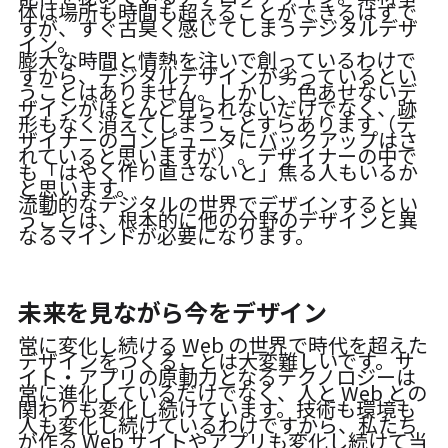
体は場所も時間も超えることができるはずで
すが、すぐ古臭く感じてしまうデジタルデザ
イン。
膨大な時間と情熱を注いで創っているわけで
すから、デジタルデザインが劣っているとい
うことはありません。しかし、色あせないデ
ザインがほとんど見られないだけでなく、跡
形もなく消えてしまうことすらあります（デ
ザイナーのコンピュータにバックアップはさ
れていると思いますが）。デザイナーの中で
も「はやく作り直さないと」焦る人もいるか
と思います。
流動的なデジタルの世界でデザインするとい
うことは、根本的に他の分野のデザインと異
なるマインドが必要になります。
未来を見ながら今をデザイン
常に変化し続ける Web の世界で時代を超えた
デザインをつくることは大変難しいです。サ
イト・アプリの原動力となるテクノロジーは
常に進化しているだけでなく、人と Web との
関わりも変化し続けています。技術も環境も
人も変化し続けているわけですから、私たち
が作る Web サイトやアプリも変化し続けて当