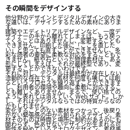
その瞬間をデザインする
他分野のデザインとデジタルデザインの大き
な違いは、デザインするための素材にありま
す。
建築やエディトリアルデザインなど、一度デ
ザイナーの手から離れてしまえば、もう戻っ
てくることはありませんし、変更することも
できません。印刷した後に「ここを直した
い」と思っても直すことができませんし、多
彩な読者の要望に柔軟な対応をすることもで
きません。紙や石といった物理素材は、ある
形にしてしまえば、それが最終型であり、変
更することができないわけです。
それに対し、デジタルは最終型が存在しない
流動的な存在です。素材を何度も壊しては創
るというプロセスを繰り返すことができます
し、利用者の環境や趣向に柔軟に対応するこ
とも難しくありません。まるで、使い捨ての
ように表れては消えていく Web サイト。しか
し、それはデジタルならではの特質からなの
かもしれません。
変化することのない素材をつかって、後戻り
がない緊張感の中から創られるデザイン。素
材そのものは時間と場所に制約があるのにも
関わらず、色あせないデザインが生まれる可
能性を秘めているアナログデザイン。素材事