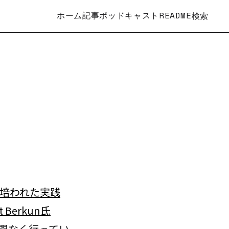
ホーム
記事
ポッドキャスト
README
検索
で培われた実践
tt Berkun氏
間なく行ってい