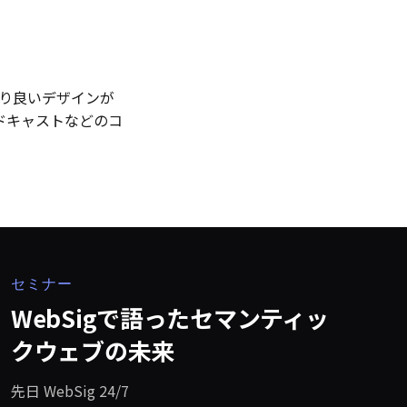
より良いデザインが
ドキャストなどのコ
セミナー
WebSigで語ったセマンティッ
クウェブの未来
先日 WebSig 24/7