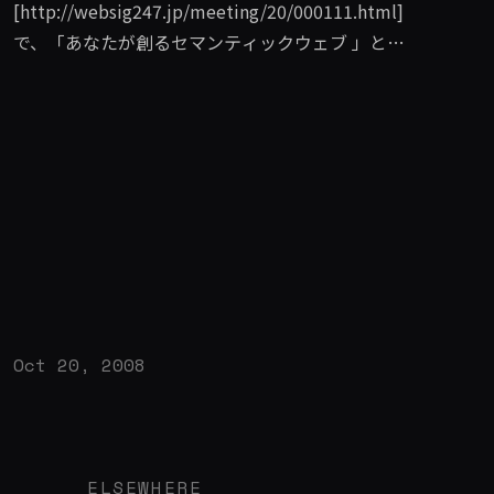
[http://websig247.jp/meeting/20/000111.html]
で、「あなたが創るセマンティックウェブ 」とい
う題名で講演しました。RDF や Ontology といっ
た専門的な言葉をほとんど使わないで、セマンテ
ィックウェブを啓蒙するという少し変わった視点
で話をしました。個人的には、いかに技術的な側
面を前に出さずにテクノロジーや未来を語るのに
興味があったので良い機会でした。 このアプロー
チは「技術は重要ではない」という意味ではあり
ません。技術もデザインも前面に出て自己主張す
るのではなく、根底を支える重要な部分です。技
術、デザインを考慮することはむしろあたり前で
Oct 20, 2008
それらを無視して話をするのはナンセンスです。
しかし根底だからこそ、いかに見せずに魅了させ
るのが、何かを啓蒙するときに必要なアプローチ
だと思います。たとえそれが専門用語が分かる同
ELSEWHERE