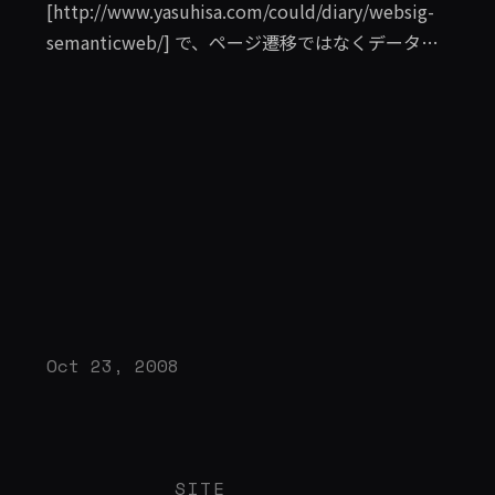
[http://www.yasuhisa.com/could/diary/websig-
semanticweb/] で、ページ遷移ではなくデータが
どのようにフローしていくのか想像しながらサイ
トデザインが必要になってくると話しました。近
年、ページもしくはひとつのサイト内の情報設計
だけでなく、ウェブ全体でその情報はどう扱われ
るのかという視点も加わったと思います。RSSや
APIはその始まりの段階だといっても良いでしょう
し、こうしたセマンティックウェブ的な技術はブ
ラウザの一部の機能として取り込まれたり、技術
を意識することなく使えるようになってきていま
す。 Microformats
Oct 23, 2008
[http://microformats.org/wiki/Main_Page-jp]
は、徐々に広がりつつあるマークアップ方法では
ありますが、具体的な実用例やツールが少ないと
いうことで制作者側も足踏みしている状態です。
SITE