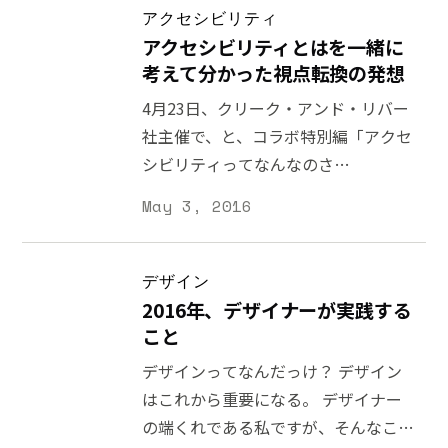
共有されているものは、投稿者の生活
えばファッションデザイナーはデザイ
アクセシビリティ
がダイジェスト配信されているような
ン力はもちろん、技術に基づいた設
アクセシビリティとはを一緒に
ものです。言い換えるならば、「ベス
計、製造工場との交渉、流行や市場の
考えて分かった視点転換の発想
ト・オブ・◯◯さん」を見ているよう
動向の理解などが必要とされていま
4月23日、クリーク・アンド・リバー
なものでしょう。ソーシャルメディア
す。インダストリアルデザイナーや建
社主催で、と、コラボ特別編「アクセ
を使う人たち全員が、自分の PRエー
築家も同じです。ただデザインができ
シビリティってなんなのさ
ジェントになって活動しているような
るというだけでは一人前として見なさ
[http://www.creativevillage.ne.jp/10816
ものかもしれません。 私は「インス
May 3, 2016
れない仕事がすぐそこにのあるにも関
というイベントが開催されました。こ
タ映え」と似たような現象は、デザイ
わらず、なぜ Web・アプリでは目新
れは昨年開催された「UXってなんな
ナー、スタートアップをはじめとした
しく見えてしまうのでしょうか。 ひ
のさ
デザイン
組織が配信するコンテンツにも言える
とつの仮説として考えられるのが、
[http://www.yasuhisa.com/could/article/
2016年、デザイナーが実践する
と思います。 * 「こうしたら上手くい
DTP デザインなどに見られるデザイ
about-ux/]」い続く Q&A 中心で 3 時
こと
きました」とい
ンの分業化・効率化です。1984 年に
間話し切るというもの。今の仕事に直
デザインってなんだっけ？ デザイン
登場した Apple Machintosh
結するテクニックや知識を得たいとい
はこれから重要になる。 デザイナー
[https://ja.wikipedia.org/wiki/Macintosh
う方には向いていませんが、参加者全
の端くれである私ですが、そんなこと
には Adobe の PostScript が実装され
員で課題共有をして考えたいという方