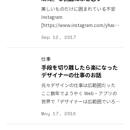
美しいものだけに囲まれている不安
Instagram
[https://www.instagram.com/yhassy/]
をはじめとした写真共有サービスでア
Sep 12, 2017
ップロードされる見栄えの良い写真を
「インスタ映え」と呼ぶことがありま
す。ハッシュタグで繋がる様々な写真
仕事
を見て楽しむことができる Instagram
手段を切り離したら楽になった
ですが、そこで映し出されている世界
デザイナーの仕事のお話
がすべてだと勘違いしている人も少な
元々デザインの仕事は広範囲だった
くないと思います。自分の生活と比べ
ここ数年でようやく Web・アプリの
て「なぜ皆はこんなに楽しそうなんだ
世界で「デザイナーは広範囲でいろい
ろう」と悲観的になる人もいるかもし
ろ知っておかなければならない」とい
May 17, 2016
れません。 Instagram に限った話では
う声が高まりましたが、元々デザイナ
ありませんが、ソーシャルメディアで
ーの仕事は範囲が広いものでした。例