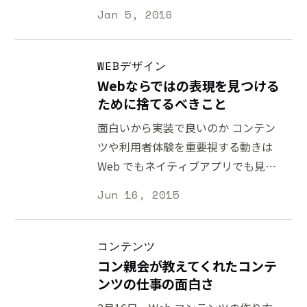
言っている状態ではないのでは？と思
ました。翌年に発売された
Jan 5, 2016
には参加価値があったと思います。今
うことがあります。 2016 年はデザイ
PageMaker
回は私はモデレーターとして参加し、
ンの重要性を伝える前に、デザインへ
[https://ja.wikipedia.org/wiki/Adobe_P
「 デザイニングWebアクセシビリテ
の信用を取り戻すためのアクションが
WEBデザイン
によって、高機能か
ィ
必要ではないかと考えています。ここ
Webならではの表現を見つける
[http://www.amazon.co.jp/gp/product/48
数年、海外（特に欧米）ではデザイン
ために捨てるべきこと
ie=
の役割が大きく進化してきています
面白いから実装で良いのか コンテン
が、それを真に受けて日本で同じよう
ツや利用者体験を重要視する動きは
に実践しても意味がないと思います。
Web でもネイティブアプリでも見ら
なぜなら、デザインという言葉や、デ
れるものの、Web サイトデザインに
Jun 16, 2015
ザイナーの仕事における考え方の『前
おいては空回りしているように見える
提』が大きく異なるからです。 デザイ
ことがあります。ときには Web サイ
ンの価値を商業的なものだけにせず、
トよりネイティブアプリのほうが良い
コンテンツ
人々や社会に良い影響を及ぼすための
と思われてしまうような表現や手法が
コン親会が教えてくれたコンテ
デザインをしようという意向を示すデ
使われていることも少なくありませ
ンツの仕事の面白さ
ザインマニフェスト
ん。 上から下へスクロールするとい