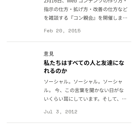
2月16日、Web コンテンツの作り方・
[http://www.yasuhisa.com/could/article/
う多くの利用者が期待するユーザビリ
指示の仕方・拡げ方・改善の仕方など
manifesto/] が1964年に発表されてい
ティでさえ、パララックスデザイン
を雑談する『コン親会』を開催しまし
ます。見た目だけでなく、問題解決の
[http://www.creativebloq.com/web-
た。お付き合いが長い 株式会社エフ
ためのデザインを考えていこうという
Feb 20, 2015
design/parallax-scrolling-1131762]
シーゼロ [http://fc0.vc/] の @fuuri
動きが 50 年前からあります。また、
という表現によって破壊されているこ
[https://twitter.com/fuuri] さんとし
アメリカのデザイナー協会 AIGA は、
とがあります。パフォーマンスが重要
た初めての企画です。 以前から、教え
意見
無料で「とりあえず作ってみて」と注
視
る・教わるという関係を省いたかたち
私たちはすべての人と友達にな
文がくる Spec Work は
[http://www.yasuhisa.com/could/article
で、コンテンツやデザインの話がした
れるのか
is-design/]されているのかと思いき
いと思っていました。特にコンテンツ
ソーシャル。ソーシャル。ソーシャ
や、10 以上の JavaScript ライブラリ
に関しては、 明確なポジションが日
ル。 今、この言葉を聞かない日がな
を組み合わせた重たいサイトも未だに
本では確立されていない
いくらい耳にしています。そして、
あります。それも「面白い表現」「ネ
[http://www.yasuhisa.com/could/article
様々な言葉がソーシャルと組み合わせ
イティブアプリのような見た目」を実
Jul 3, 2012
does-content-work/] ので、実際どの
て使われることがあります。ソーシャ
現するためだけに実装されていること
ような取り組みがされているのか分か
ルリーディング、ソーシャルラーニン
もあり、利用者には負荷がかかること
り難いところもあります。自分の知見
グ、ソーシャルファンディング、ソー
がありま