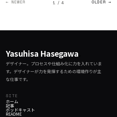
だけではなく、様々な方の意見を耳に
← NEWER
OLDER →
1
/
4
シャル医療・・・。おそらく私たちの
することで、自分の仕事にフィードバ
行うすべての行動はソーシャル化さ
ックできるはず。今回は「第0回」と
れ、ソーシャルという言葉を使う必要
題して、現状把握のための場を設けま
がなくなる日が来るのかもしれませ
した。 参加した何人の方がイベント
ん。 ソーシャル化される・・・これ
レポートを書いてくださったので参照
は、私たちの情報が公の場にさらさ
してください。 * コン親会 第0回で、
れ、すべての人が何かしらの形で繋が
Yasuhisa Hasegawa
.
コンテンツとは何かを考える [http:
っているネットワーク化された状態で
す。人との繋がりや影響力がネットワ
デザイナー。プロセスや仕組み化に力を入れていま
ーク化された社会では重要と考えられ
す。デザイナーが力を発揮するための環境作りが主
ているからこそ、評価経済や評判経済
な仕事です。
という言葉が生まれてきたのでしょ
う。 人と人とが繋がり合い、新たな可
SITE
能性を生み出すソーシャルな世界。常
ホーム
記事
にネットワークにいるからこそ、心を
ポッドキャスト
支え合うこともできるかもしれない。
README